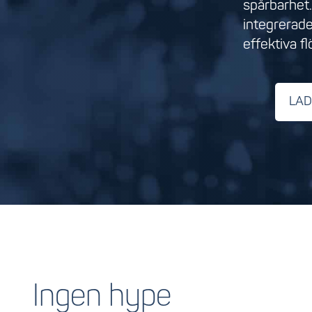
spårbarhet
integrerade
effektiva fl
LAD
Ingen hype