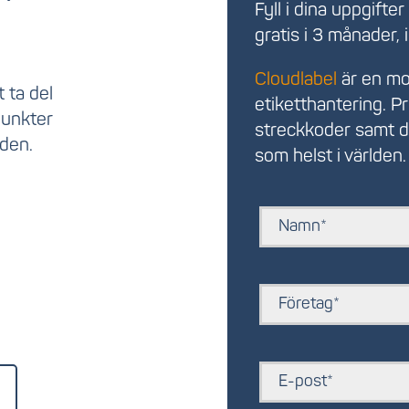
Fyll i dina uppgifte
gratis i 3 månader, 
Cloudlabel
är en mo
 t
a del
etiketthantering. P
punkter
streckkoder samt de
öden.
som helst i världen.