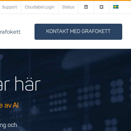
Support
Cloudlabel Login
Status
afokett
KONTAKT MED GRAFOKETT
r här
e av AI
ing och