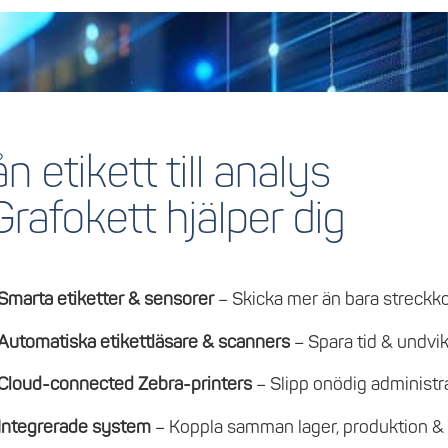
ån etikett till analys
Grafokett hjälper dig
Smarta etiketter & sensorer
– Skicka mer än bara streckk
Automatiska etikettläsare & scanners
– Spara tid & undvik
Cloud-connected Zebra-printers
– Slipp onödig administr
Integrerade system
– Koppla samman lager, produktion &