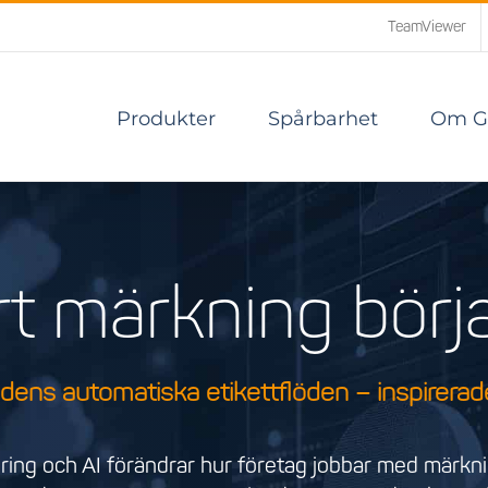
TeamViewer
Produkter
Spårbarhet
Om Gr
t märkning börja
dens automatiska etikettflöden – inspirerad
ring och AI förändrar hur företag jobbar med märkn