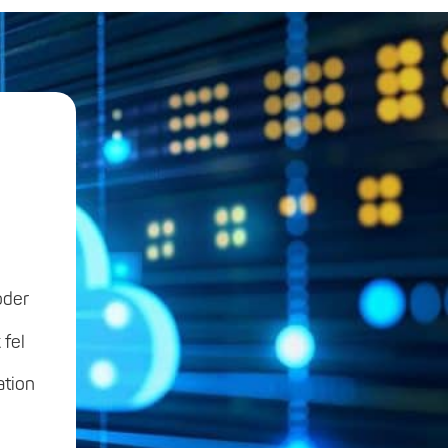
oder
 fel
ation