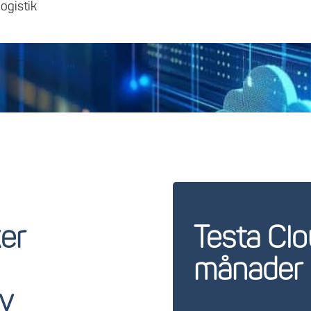
logistik
ker
Testa Clou
månader
v